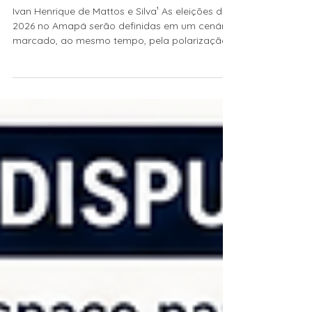
ELEITORAL E CONVERSÃO À
DIREITA
Ivan Henrique de Mattos e Silva¹ As eleições de
2026 no Amapá serão definidas em um cenário
marcado, ao mesmo tempo, pela polarização
entre lulismo e bolsonarismo, do ponto de vista
do voto para a Presidência da República, pelo
ocaso das principais famílias políticas do
estado - processo que se arrasta desde, pelo
menos, as eleições municipais de 2020 -, e pela
coroação de uma trajetória acentuada de
conversão à direita do padrão de voto
amapaense. Território federal até 1988