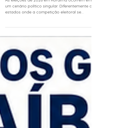
COALIZÕES, LIDERANÇAS E A
DISPUTA PELO CAMPO
CONSERVADOR EM RORAIMA
As eleições de 2026 em Roraima ocorrem em
um cenário político singular. Diferentemente de
estados onde a competição eleitoral se
organiza em torno da disputa entre campos
ideológicos claramente definidos, a política
roraimense tem sido marcada pela
predominância de lideranças e coalizões
situadas no campo conservador.