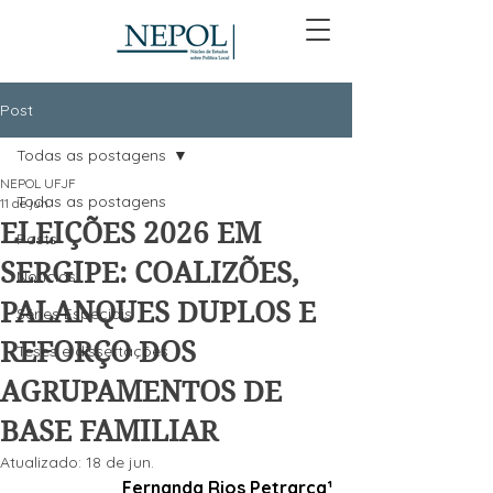
Post
Todas as postagens
NEPOL UFJF
Todas as postagens
11 de jun.
ELEIÇÕES 2026 EM
Posts
SERGIPE: COALIZÕES,
Notícias
PALANQUES DUPLOS E
Séries Especiais
REFORÇO DOS
Teses e dissertações
AGRUPAMENTOS DE
BASE FAMILIAR
Atualizado:
18 de jun.
Fernanda Rios Petrarca¹