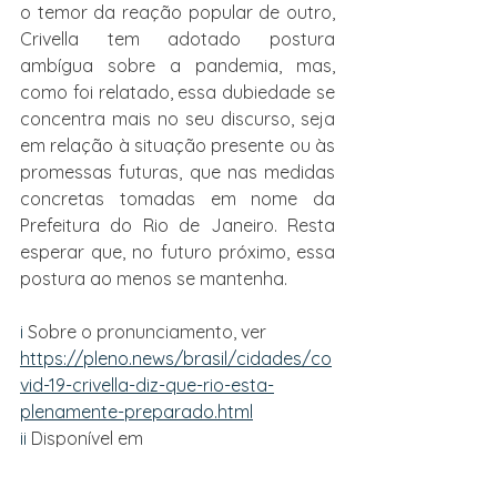
o temor da reação popular de outro, 
Crivella tem adotado postura 
ambígua sobre a pandemia, mas, 
como foi relatado, essa dubiedade se 
concentra mais no seu discurso, seja 
em relação à situação presente ou às 
promessas futuras, que nas medidas 
concretas tomadas em nome da 
Prefeitura do Rio de Janeiro. Resta 
esperar que, no futuro próximo, essa 
postura ao menos se mantenha.
i
 Sobre o pronunciamento, ver 
https://pleno.news/brasil/cidades/co
vid-19-crivella-diz-que-rio-esta-
plenamente-preparado.html
ii
 Disponível em 
https://ultimosegundo.ig.com.br/politi
ca/2020-03-22/crivella-decreta-