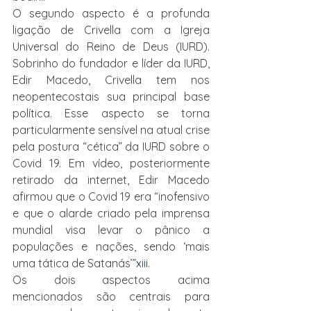
O segundo aspecto é a profunda 
ligação de Crivella com a Igreja 
Universal do Reino de Deus (IURD). 
Sobrinho do fundador e líder da IURD, 
Edir Macedo, Crivella tem nos 
neopentecostais sua principal base 
política. Esse aspecto se torna 
particularmente sensível na atual crise 
pela postura “cética” da IURD sobre o 
Covid 19. Em vídeo, posteriormente 
retirado da internet, Edir Macedo 
afirmou que o Covid 19 era “inofensivo 
e que o alarde criado pela imprensa 
mundial visa levar o pânico a 
populações e nações, sendo ‘mais 
uma tática de Satanás’”
xiii
.
Os dois aspectos acima 
mencionados são centrais para 