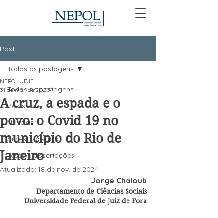
Post
Todas as postagens
NEPOL UFJF
Todas as postagens
31 de mar. de 2020
A cruz, a espada e o
Posts
povo: o Covid 19 no
Notícias
município do Rio de
Séries Especiais
Janeiro
Teses e dissertações
Atualizado:
18 de nov. de 2024
Jorge Chaloub
Departamento de Ciências Sociais
Universidade Federal de Juiz de Fora