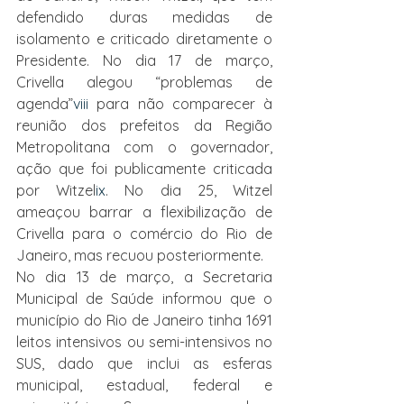
defendido duras medidas de 
isolamento e criticado diretamente o 
Presidente. No dia 17 de março, 
Crivella alegou “problemas de 
agenda”
viii
 para não comparecer à 
reunião dos prefeitos da Região 
Metropolitana com o governador, 
ação que foi publicamente criticada 
por Witzel
ix
. No dia 25, Witzel 
ameaçou barrar a flexibilização de 
Crivella para o comércio do Rio de 
Janeiro, mas recuou posteriormente.
No dia 13 de março, a Secretaria 
Municipal de Saúde informou que o 
município do Rio de Janeiro tinha 1691 
leitos intensivos ou semi-intensivos no 
SUS, dado que inclui as esferas 
municipal, estadual, federal e 