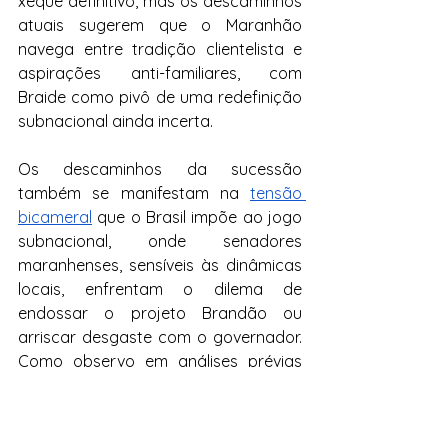
xeque definitivo, mas os descaminhos 
atuais sugerem que o Maranhão 
navega entre tradição clientelista e 
aspirações anti-familiares, com 
Braide como pivô de uma redefinição 
subnacional ainda incerta.
Os descaminhos da sucessão 
também se manifestam na 
tensão 
bicameral
 que o Brasil impõe ao jogo 
subnacional, onde senadores 
maranhenses, sensíveis às dinâmicas 
locais, enfrentam o dilema de 
endossar o projeto Brandão ou 
arriscar desgaste com o governador. 
Como observo em análises prévias 
sobre federalismo e câmaras altas, 
essa configuração multiplica vetos e 
complica coalizões, transformando o 