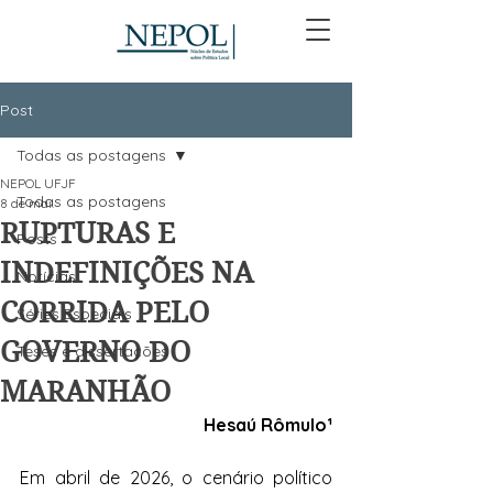
Post
Todas as postagens
NEPOL UFJF
Todas as postagens
8 de mai.
RUPTURAS E
Posts
INDEFINIÇÕES NA
Notícias
CORRIDA PELO
Séries Especiais
GOVERNO DO
Teses e dissertações
MARANHÃO
Hesaú Rômulo¹
Em abril de 2026, o cenário político 