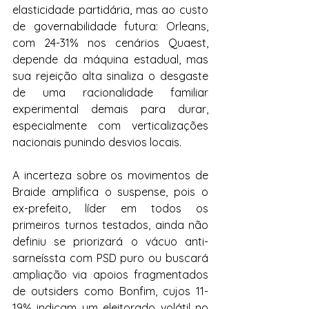
elasticidade partidária, mas ao custo 
de governabilidade futura: Orleans, 
com 24-31% nos cenários Quaest, 
depende da máquina estadual, mas 
sua rejeição alta sinaliza o desgaste 
de uma racionalidade familiar 
experimental demais para durar, 
especialmente com verticalizações 
nacionais punindo desvios locais.
A incerteza sobre os movimentos de 
Braide amplifica o suspense, pois o 
ex-prefeito, líder em todos os 
primeiros turnos testados, ainda não 
definiu se priorizará o vácuo anti-
sarneíssta com PSD puro ou buscará 
ampliação via apoios fragmentados 
de outsiders como Bonfim, cujos 11-
19% indicam um eleitorado volátil no 