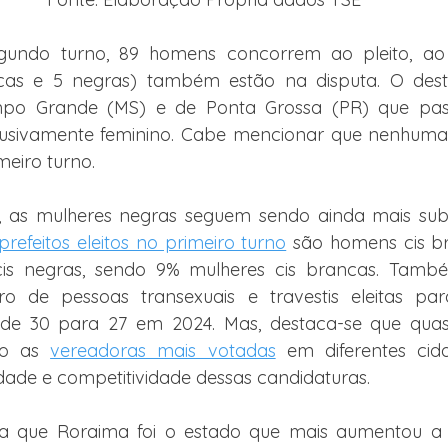
undo turno, 89 homens concorrem ao pleito, ao 
cas e 5 negras) também estão na disputa. O dest
mpo Grande (MS) e de Ponta Grossa (PR) que pas
usivamente feminino. Cabe mencionar que nenhuma c
eiro turno.
, as mulheres negras seguem sendo ainda mais subr
refeitos eleitos no primeiro turno
 são homens cis b
is negras, sendo 9% mulheres cis brancas. Tamb
 de pessoas transexuais e travestis eleitas pa
 de 30 para 27 em 2024. Mas, destaca-se que quas
mo as 
vereadoras mais votadas
 em diferentes cida
idade e competitividade dessas candidaturas.
da que Roraima foi o estado que mais aumentou a 