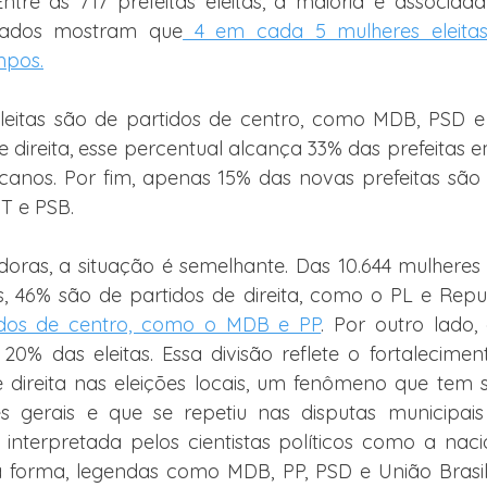
 Entre as 717 prefeitas eleitas, a maioria é associada
 Dados mostram que
 4 em cada 5 mulheres eleita
mpos.
eleitas são de partidos de centro, como MDB, PSD e
e direita, esse percentual alcança 33% das prefeitas 
anos. Por fim, apenas 15% das novas prefeitas são 
T e PSB.
ras, a situação é semelhante. Das 10.644 mulheres e
, 46% são de partidos de direita, como o PL e Repu
idos de centro, como o MDB e PP
. Por outro lado, 
0% das eleitas. Essa divisão reflete o fortalecimen
e direita nas eleições locais, um fenômeno que tem 
es gerais e que se repetiu nas disputas municipais
interpretada pelos cientistas políticos como a naci
sa forma, legendas como MDB, PP, PSD e União Brasil