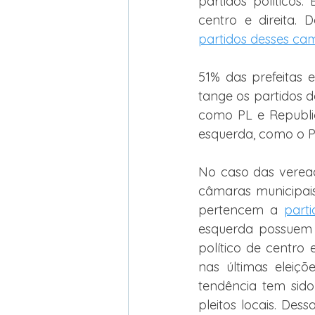
partidos políticos.
centro e direita.
partidos desses ca
51% das prefeitas 
tange os partidos d
como PL e Republic
esquerda, como o P
No caso das vereado
câmaras municipais
pertencem a 
part
esquerda possuem 2
político de centro 
nas últimas eleiçõ
tendência tem sido 
pleitos locais. Des