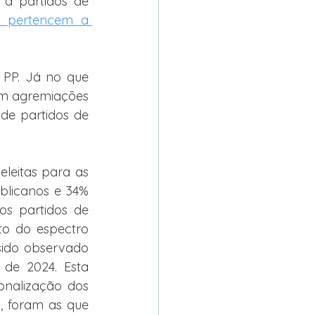
 a partidos de 
s pertencem a 
 PP. Já no que 
em agremiações 
de partidos de 
leitas para as 
blicanos e 34% 
os partidos de 
to do espectro 
sido observado 
 de 2024. Esta 
onalização dos 
, foram as que 