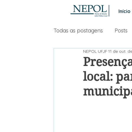
Início
Todas as postagens
Posts
NEPOL UFJF
11 de out. d
Presença
local: p
municipa