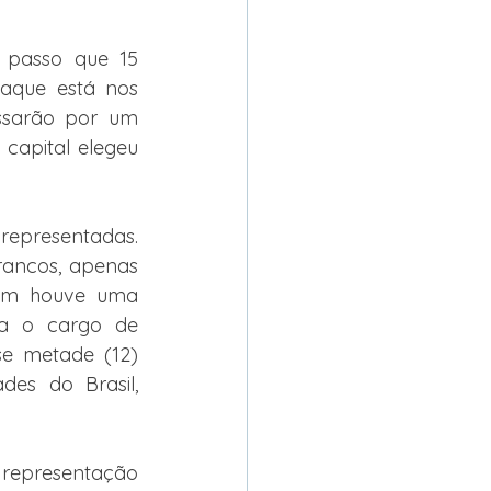
passo que 15 
aque está nos 
sarão por um 
apital elegeu 
epresentadas. 
rancos, apenas 
ém houve uma 
ra o cargo de 
e metade (12) 
des do Brasil, 
representação 