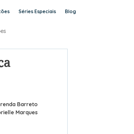
ções
Séries Especiais
Blog
ões
ca
renda Barreto
rielle Marques