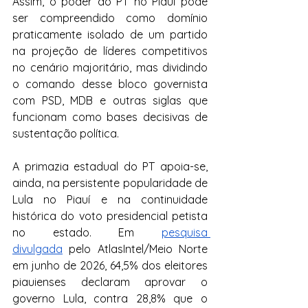
Assim, o poder do PT no Piauí pode 
ser compreendido como domínio 
praticamente isolado de um partido 
na projeção de líderes competitivos 
no cenário majoritário, mas dividindo 
o comando desse bloco governista 
com PSD, MDB e outras siglas que 
funcionam como bases decisivas de 
sustentação política.
A primazia estadual do PT apoia-se, 
ainda, na persistente popularidade de 
Lula no Piauí e na continuidade 
histórica do voto presidencial petista 
no estado. Em 
pesquisa 
divulgada
 pelo AtlasIntel/Meio Norte 
em junho de 2026, 64,5% dos eleitores 
piauienses declaram aprovar o 
governo Lula, contra 28,8% que o 