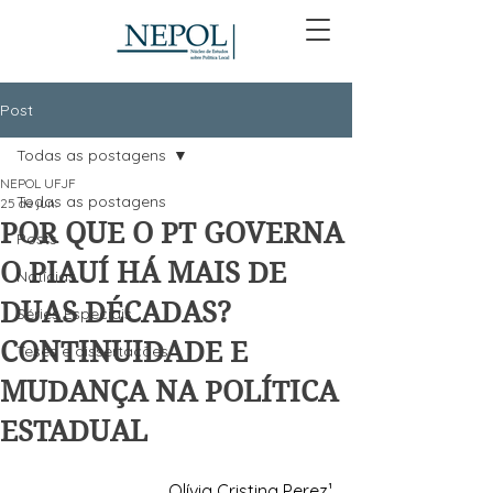
Post
Todas as postagens
NEPOL UFJF
Todas as postagens
25 de jun.
POR QUE O PT GOVERNA
Posts
O PIAUÍ HÁ MAIS DE
Notícias
DUAS DÉCADAS?
Séries Especiais
CONTINUIDADE E
Teses e dissertações
MUDANÇA NA POLÍTICA
ESTADUAL
Olívia Cristina Perez¹