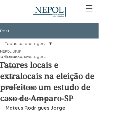
Post
Todas as postagens
NEPOL UFJF
Todas as postagens
14 de fev. de 2025
Fatores locais e
Posts
extralocais na eleição de
Notícias
prefeitos: um estudo de
Séries Especiais
caso de Amparo-SP
Teses e dissertações
Mateus Rodrigues Jorge