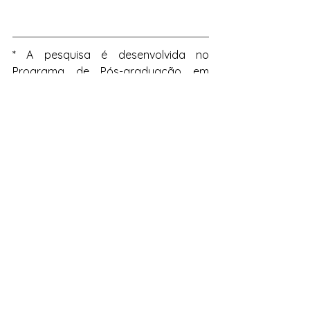
* A pesquisa é desenvolvida no 
Programa de Pós-graduação em 
Ciências Sociais da UFJF, sob 
orientação da professora Marta 
Mendes da Rocha.
Mateus Rodrigues Jorge é licenciado 
e bacharel em Ciências Sociais e 
mestrando em Ciências Sociais pela 
Universidade Federal de Juiz de Fora.
E-mail: 
mateus.jorge@estudante.ufjf.br
Redes sociais: mateussjorgee