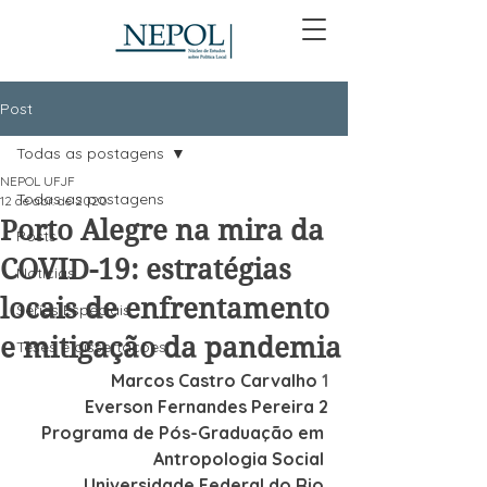
Post
Todas as postagens
NEPOL UFJF
Todas as postagens
12 de abr. de 2020
Porto Alegre na mira da
Posts
COVID-19: estratégias
Notícias
locais de enfrentamento
Séries Especiais
e mitigação da pandemia
Teses e dissertações
Marcos Castro Carvalho 
1
 Everson Fernandes Pereira 2
Programa de Pós-Graduação em 
Antropologia Social 
Universidade Federal do Rio 