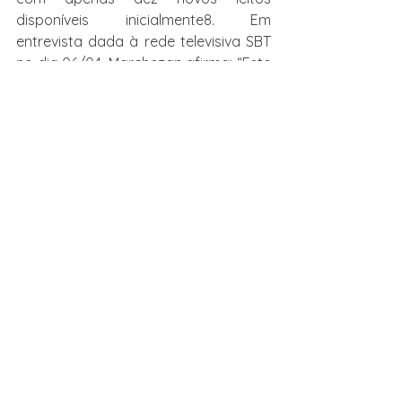
disponíveis inicialmente8. Em 
entrevista dada à rede televisiva SBT 
no dia 06/04, Marchezan afirma: “Este 
é um momento que ele não acaba em 
um mês, em dois meses. O vírus vai 
continuar entre nós”. No dia seguinte, 
o prefeito reuniu-se com o 
governador do Rio Grande do Sul, 
Eduardo Leite (PSDB), em um 
encontro no qual afirmaram estar 
“alinhando”, entre estado e capital, 
medidas de enfrentamento ao 
coronavírus.
Acompanhe
 a série de artigos do 
Nepol
1 Pós-doutorando no Programa de 