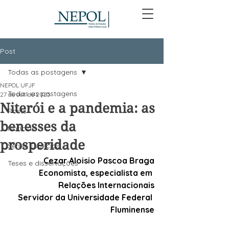
Post
Todas as postagens
NEPOL UFJF
Todas as postagens
27 de out. de 2025
Niterói e a pandemia: as
Posts
benesses da
Notícias
prosperidade
Séries Especiais
 Cezar Aloisio Pascoa Braga
Teses e dissertações
Economista, especialista em 
Relações Internacionais
Servidor da Universidade Federal 
Fluminense