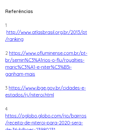
Referências
1 
http://www.atlasbrasil.org.br/2013/pt
/ranking
2 
https://www.ofluminense.com.br/pt-
br/semin%C3%A1rios-o-flu/royalties-
maric%C3%A1-e-niter%C3%B3i-
ganham-mais
3 
https://www.ibge.gov.br/cidades-e-
estados/rj/niteroi.html
4 
https://oglobo.globo.com/rio/bairros
/receita-de-niteroi-para-2020-sera-
de-36-bilhoes-23980231