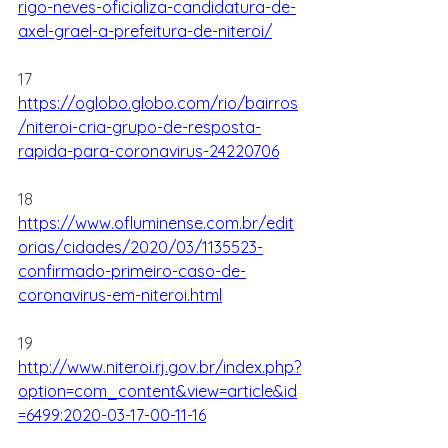
rigo-neves-oficializa-candidatura-de-
axel-grael-a-prefeitura-de-niteroi/
17  
https://oglobo.globo.com/rio/bairros
/niteroi-cria-grupo-de-resposta-
rapida-para-coronavirus-24220706
18 
https://www.ofluminense.com.br/edit
orias/cidades/2020/03/1135523-
confirmado-primeiro-caso-de-
coronavirus-em-niteroi.html
19 
http://www.niteroi.rj.gov.br/index.php?
option=com_content&view=article&id
=6499:2020-03-17-00-11-16