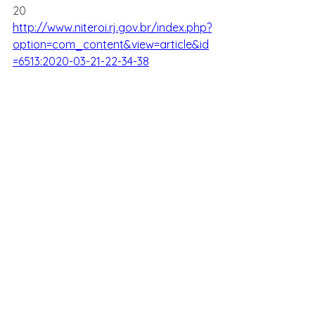
20 
http://www.niteroi.rj.gov.br/index.php?
option=com_content&view=article&id
=6513:2020-03-21-22-34-38
21 
https://www.osaogoncalo.com.br/poli
tica/80235/coronavirus-niteroi-
restringira-acessos-do-rio-sao-
goncalo-e-marica
22 
http://www.niteroi.rj.gov.br/index.php?
option=com_content&view=article&id
=6541:2020-03-31-18-36-07
23 
Ver, por exemplo, a página da 
prefeitura no Facebook: 
https://www.facebook.com/Prefeitura