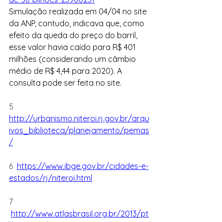
Simulação realizada em 04/04 no site 
da ANP, contudo, indicava que, como 
efeito da queda do preço do barril, 
esse valor havia caído para R$ 401 
milhões (considerando um câmbio 
médio de R$ 4,44 para 2020). A 
consulta pode ser feita no site.
5 
http://urbanismo.niteroi.rj.gov.br/arqu
ivos_biblioteca/planejamento/pemas
/
6 
https://www.ibge.gov.br/cidades-e-
estados/rj/niteroi.html
7 
http://www.atlasbrasil.org.br/2013/pt