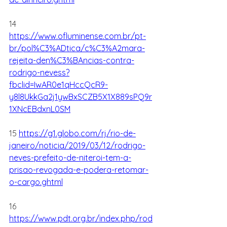
14 
https://www.ofluminense.com.br/pt-
br/pol%C3%ADtica/c%C3%A2mara-
rejeita-den%C3%BAncias-contra-
rodrigo-nevess?
fbclid=IwAR0e1qHccQcR9-
y8l8UkkGa2j1ywBxSCZB5X1X889sPQ9r
1XNcEBdxnL0SM
15 
https://g1.globo.com/rj/rio-de-
janeiro/noticia/2019/03/12/rodrigo-
neves-prefeito-de-niteroi-tem-a-
prisao-revogada-e-podera-retomar-
o-cargo.ghtml
16 
https://www.pdt.org.br/index.php/rod