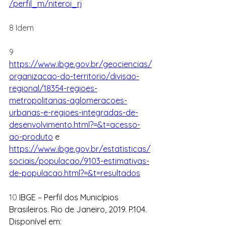
/perfil_m/niteroi_rj
8 Idem
9 
https://www.ibge.gov.br/geociencias/
organizacao-do-territorio/divisao-
regional/18354-regioes-
metropolitanas-aglomeracoes-
urbanas-e-regioes-integradas-de-
desenvolvimento.html?=&t=acesso-
ao-produto
 e 
https://www.ibge.gov.br/estatisticas/
sociais/populacao/9103-estimativas-
de-populacao.html?=&t=resultados
10 
IBGE – Perfil dos Municípios 
Brasileiros. Rio de Janeiro, 2019. P.104. 
Disponível em: 