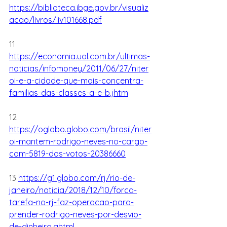
https://biblioteca.ibge.gov.br/visualiz
acao/livros/liv101668.pdf
11 
https://economia.uol.com.br/ultimas-
noticias/infomoney/2011/06/27/niter
oi-e-a-cidade-que-mais-concentra-
familias-das-classes-a-e-b.jhtm
12 
https://oglobo.globo.com/brasil/niter
oi-mantem-rodrigo-neves-no-cargo-
com-5819-dos-votos-20386660
13 
https://g1.globo.com/rj/rio-de-
janeiro/noticia/2018/12/10/forca-
tarefa-no-rj-faz-operacao-para-
prender-rodrigo-neves-por-desvio-
de-dinheiro.ghtml