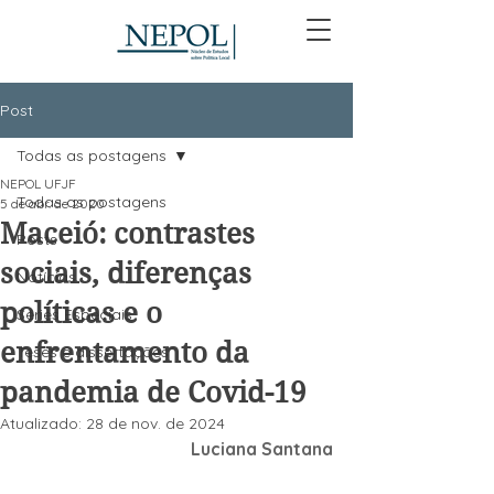
Post
Todas as postagens
NEPOL UFJF
Todas as postagens
5 de abr. de 2020
Maceió: contrastes
Posts
sociais, diferenças
Notícias
políticas e o
Séries Especiais
enfrentamento da
Teses e dissertações
pandemia de Covid-19
Atualizado:
28 de nov. de 2024
Luciana Santana