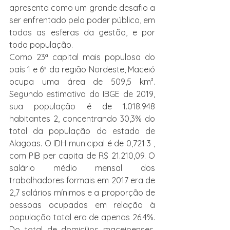
apresenta como um grande desafio a 
ser enfrentado pelo poder público, em 
todas as esferas da gestão, e por 
toda população.
Como 23ª capital mais populosa do 
país 1 e 6ª da região Nordeste, Maceió 
ocupa uma área de 509,5 km². 
Segundo estimativa do IBGE de 2019, 
sua população é de 1.018.948 
habitantes 2, concentrando 30,3% do 
total da população do estado de 
Alagoas. O IDH municipal é de 0,721 3 , 
com PIB per capita de R$ 21.210,09. O 
salário médio mensal dos 
trabalhadores formais em 2017 era de 
2,7 salários mínimos e a proporção de 
pessoas ocupadas em relação à 
população total era de apenas 26.4%. 
Do total de domicílios maceioenses, 