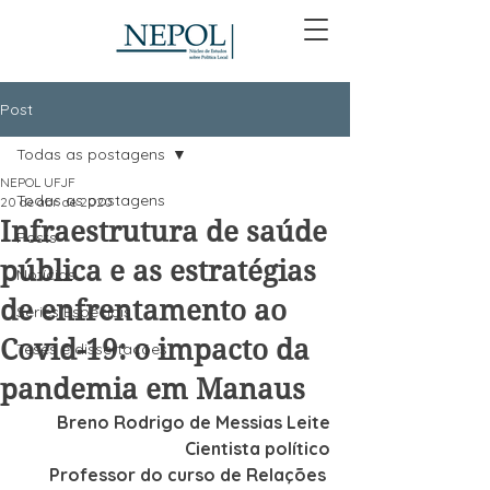
Post
Todas as postagens
NEPOL UFJF
Todas as postagens
20 de abr. de 2020
Infraestrutura de saúde
Posts
pública e as estratégias
Notícias
de enfrentamento ao
Séries Especiais
Covid-19: o impacto da
Teses e dissertações
pandemia em Manaus
Breno Rodrigo de Messias Leite
 Cientista político
 Professor do curso de Relações 