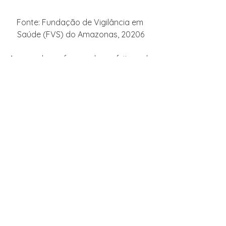
Fonte: Fundação de Vigilância em 
Saúde (FVS) do Amazonas, 20206
Apesar dos esforços da prefeitura de 
Manaus para enfrentar o vírus, os 
problemas de infraestrutura e a forte 
demanda (um crescimento 
exponencial e sem precedentes) 
comprometeram as iniciativas do 
governo municipal. As declarações de 
Arthur Virgílio acerca do colapso da 
rede municipal e pedido de socorro 
dos governos estadual e federal 
desvelam as limitações e entraves 
que, muitas vezes, o voluntarismo não 
consegue contornar. E é aí que a 
realidade se impõe. É possível que 