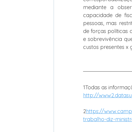
mediante a obser
capacidade de fisc
pessoas, mas restri
de forças políticas 
e sobrevivência qu
custos presentes x
1Todas as informaçõ
http://www2.datasu
2
https://
www.campog
trabalho-diz-minist