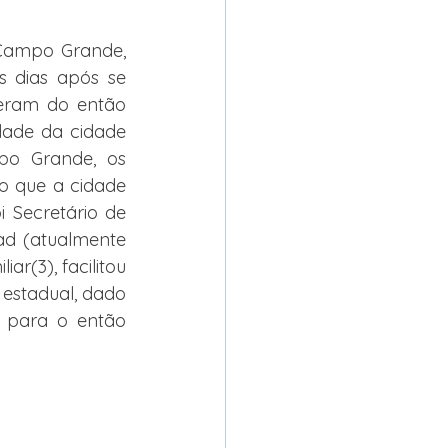
Campo Grande, 
s dias após se 
ieram do então 
dade da cidade 
o Grande, os 
o que a cidade 
 Secretário de 
d (atualmente 
r(3), facilitou 
estadual, dado 
 para o então 