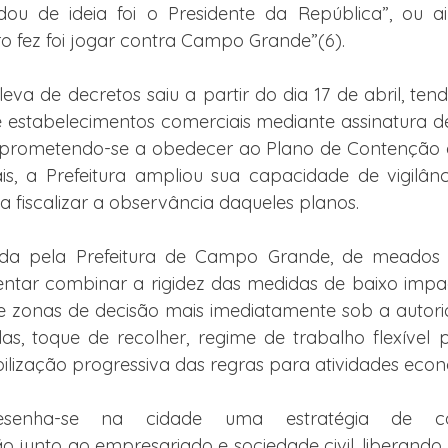
 de ideia foi o Presidente da República”, ou ai
o fez foi jogar contra Campo Grande”(6).
leva de decretos saiu a partir do dia 17 de abril, ten
de estabelecimentos comerciais mediante assinatura 
rometendo-se a obedecer ao Plano de Contenção de
cais, a Prefeitura ampliou sua capacidade de vigilânc
 a fiscalizar a observância daqueles planos.
ada pela Prefeitura de Campo Grande, de meados d
 tentar combinar a rigidez das medidas de baixo imp
e zonas de decisão mais imediatamente sob a autori
s, toque de recolher, regime de trabalho flexível p
bilização progressiva das regras para atividades econ
esenha-se na cidade uma estratégia de co
o junto ao empresariado e sociedade civil, liberando s