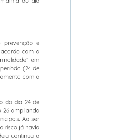
 manhã do dia 
 prevenção e 
esacordo com a 
rmalidade” em 
eríodo (24 de 
nhamento com o 
o do dia 24 de 
a 26 ampliando 
cipais. Ao ser 
risco já havia 
eia continua a 