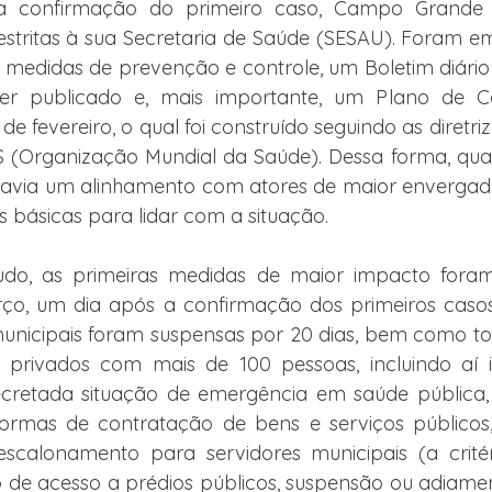
 a confirmação do primeiro caso, Campo Grande 
stritas à sua Secretaria de Saúde (SESAU). Foram em
 medidas de prevenção e controle, um Boletim diário
er publicado e, mais importante, um Plano de Con
de fevereiro, o qual foi construído seguindo as diretrize
(Organização Mundial da Saúde). Dessa forma, quan
havia um alinhamento com atores de maior envergadu
es básicas para lidar com a situação.
udo, as primeiras medidas de maior impacto foram
rço, um dia após a confirmação dos primeiros casos
municipais foram suspensas por 20 dias, bem como to
 privados com mais de 100 pessoas, incluindo aí igr
ecretada situação de emergência em saúde pública, 
 normas de contratação de bens e serviços públicos
escalonamento para servidores municipais (a critér
ão de acesso a prédios públicos, suspensão ou adiamen