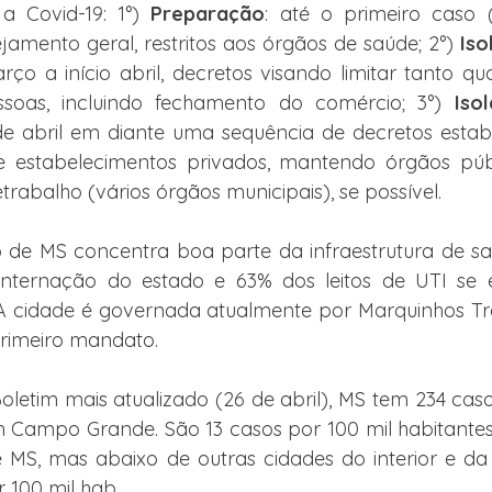
 Covid-19: 1°) 
Preparação
: até o primeiro caso 
jamento geral, restritos aos órgãos de saúde; 2°) 
Iso
rço a início abril, decretos visando limitar tanto qua
ssoas, incluindo fechamento do comércio; 3°) 
Iso
 de abril em diante uma sequência de decretos estabel
e estabelecimentos privados, mantendo órgãos públ
trabalho (vários órgãos municipais), se possível.
o de MS concentra boa parte da infraestrutura de sa
 internação do estado e 63% dos leitos de UTI se
 cidade é governada atualmente por Marquinhos Trad
rimeiro mandato.
etim mais atualizado (26 de abril), MS tem 234 caso
 Campo Grande. São 13 casos por 100 mil habitantes,
 MS, mas abaixo de outras cidades do interior e da ta
 100 mil hab.