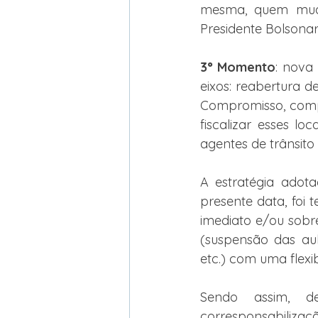
mesma, quem mudou
Presidente Bolsonar
3° Momento
: nova 
eixos: reabertura 
Compromisso, comp
fiscalizar esses lo
agentes de trânsito
A estratégia adot
presente data, foi
imediato e/ou sobr
(suspensão das aula
etc.) com uma flexi
Sendo assim, d
corresponsabilizaçã