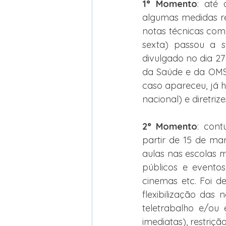
1° Momento
: até
algumas medidas re
notas técnicas com
sexta) passou a s
divulgado no dia 27 
da Saúde e da OMS 
caso apareceu, já 
nacional) e diretriz
2° Momento
: cont
partir de 15 de ma
aulas nas escolas 
públicos e eventos
cinemas etc. Foi d
flexibilização das
teletrabalho e/ou 
imediatas), restriç