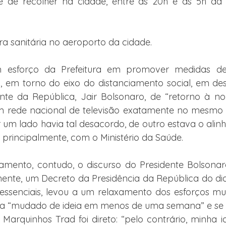
e de recolher na cidade, entre as 20h e as 5h da
ra sanitária no aeroporto da cidade.
m esforço da Prefeitura em promover medidas de
a, em torno do eixo do distanciamento social, em d
nte da República, Jair Bolsonaro, de “retorno à no
 rede nacional de televisão exatamente no mesmo p
 um lado havia tal desacordo, de outro estava o ali
 principalmente, com o Ministério da Saúde.
hamento, contudo, o discurso do Presidente Bolsonar
mente, um Decreto da Presidência da República do di
 essenciais, levou a um relaxamento dos esforços muni
ia “mudado de ideia em menos de uma semana” e se o 
 Marquinhos Trad foi direto: “pelo contrário, minha id