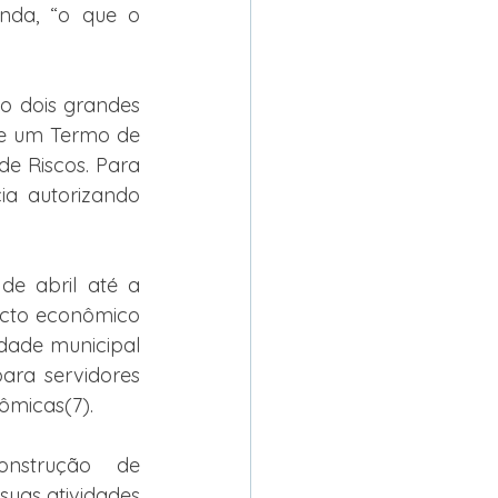
nda, “o que o 
do dois grandes 
de um Termo de 
 Riscos. Para 
ia autorizando 
e abril até a 
acto econômico 
dade municipal 
ara servidores 
ômicas(7).
nstrução de 
uas atividades 