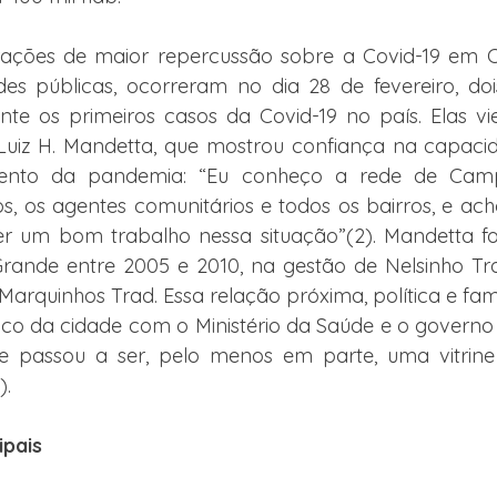
arações de maior repercussão sobre a Covid-19 em 
des públicas, ocorreram no dia 28 de fevereiro, doi
ente os primeiros casos da Covid-19 no país. Elas v
 Luiz H. Mandetta, que mostrou confiança na capaci
ento da pandemia: “Eu conheço a rede de Camp
s, os agentes comunitários e todos os bairros, e ach
r um bom trabalho nessa situação”(2). Mandetta foi
ande entre 2005 e 2010, na gestão de Nelsinho Tra
arquinhos Trad. Essa relação próxima, política e familia
ico da cidade com o Ministério da Saúde e o governo 
passou a ser, pelo menos em parte, uma vitrine
).
ipais