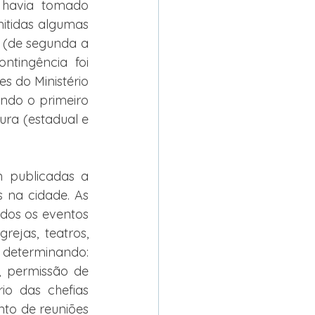
havia tomado 
itidas algumas 
 (de segunda a 
tingência foi 
s do Ministério 
do o primeiro 
ra (estadual e 
 publicadas a 
 na cidade. As 
dos os eventos 
ejas, teatros, 
determinando: 
, permissão de 
io das chefias 
to de reuniões 