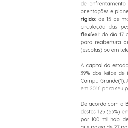
de enfrentamento a
orientações e plane
rígido
: de 15 de ma
circulação das pe
flexível
: do dia 17
para reabertura d
(escolas) ou em tele
A capital do estad
39% dos leitos de
Campo Grande(1). A
em 2016 para seu p
De acordo com o Bol
destes 125 (53%) em
por 100 mil hab. de
que passa de 27 por