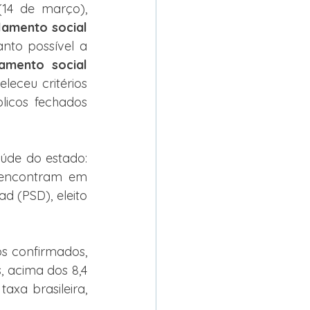
(14 de março), 
lamento social 
nto possível a 
lamento social 
eceu critérios 
icos fechados 
úde do estado: 
 encontram em 
 (PSD), eleito 
s confirmados, 
 acima dos 8,4 
xa brasileira, 