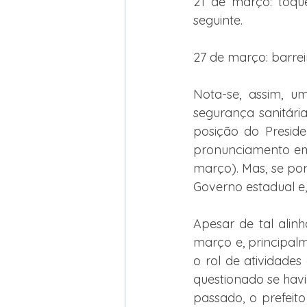
21 de março: toqu
seguinte.
27 de março: barrei
Nota-se, assim, u
segurança sanitári
posição do Preside
pronunciamento em
março). Mas, se por
Governo estadual e,
Apesar de tal alin
março e, principal
o rol de atividades
questionado se hav
passado, o prefeito