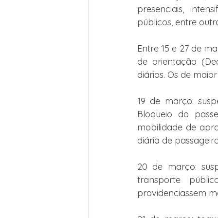
presenciais, inten
públicos, entre out
Entre 15 e 27 de ma
de orientação (Dec
diários. Os de maio
19 de março: susp
Bloqueio do passe
mobilidade de apr
diária de passageir
20 de março: susp
transporte públ
providenciassem mei