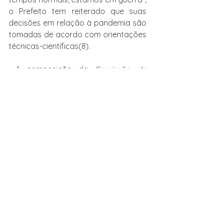
o Prefeito tem reiterado que suas 
decisões em relação à pandemia são 
tomadas de acordo com orientações 
técnicas-científicas(8).
 A composição da 
Comissão de 
Resposta ao Coronavírus
, órgão de 
assessoramento com 25 membros, 
indica que o Prefeito tem priorizado a 
escuta de fontes técnicas de 
informação ligadas à área da saúde. 
Por outro lado, decisões como a 
flexibilização do isolamento mostram 
que nem sempre essa escuta se 
converte em decisões com 
fundamento técnico. Nesse caso, em 
especial, o alinhamento político com o 
governador, somado às pressões dos 