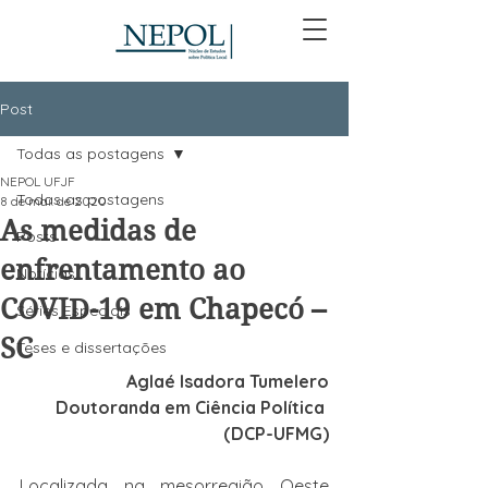
Post
Todas as postagens
NEPOL UFJF
Todas as postagens
8 de mai. de 2020
As medidas de
Posts
enfrentamento ao
Notícias
COVID-19 em Chapecó –
Séries Especiais
SC
Teses e dissertações
Aglaé Isadora Tumelero
Doutoranda em Ciência Política 
(DCP-UFMG)
Localizada na mesorregião Oeste 