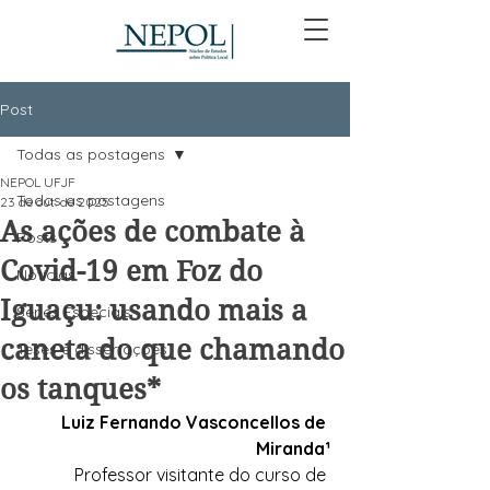
Post
Todas as postagens
NEPOL UFJF
Todas as postagens
23 de out. de 2025
As ações de combate à
Posts
Covid-19 em Foz do
Notícias
Iguaçu: usando mais a
Séries Especiais
caneta do que chamando
Teses e dissertações
os tanques*
Luiz Fernando Vasconcellos de 
Miranda¹
Professor visitante do curso de 