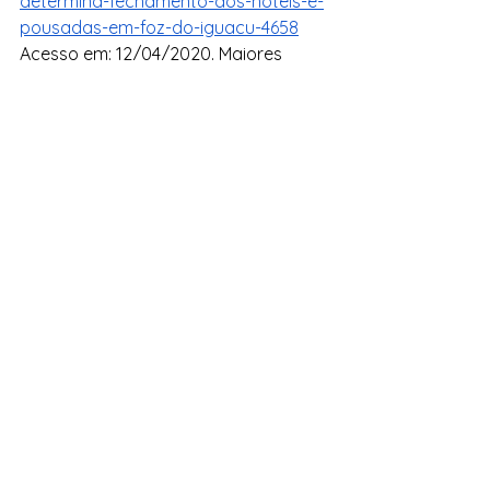
determina-fechamento-dos-hoteis-e-
pousadas-em-foz-do-iguacu-4658
Acesso em: 12/04/2020. Maiores 
informações 
em:
https://www.amn.foz.br/posts/?
dt=municipio-decreta-situacao-de-
emergencia-e-amplia-medidas-de-
enfrentamento-ao-coronavirus-
eUlkaHl1VG12dDJqRTVrQmtQQkYxZz
09
 Acesso em: 12/04/2020.
7 
Associação Comercial e 
Empresarial de Foz do Iguaçu
8 
Sindicato de Hotéis, Bares e 
Similares de Foz do Iguaçu
9 
Maiores informações 
em:
https://www.h2foz.com.br/noticia