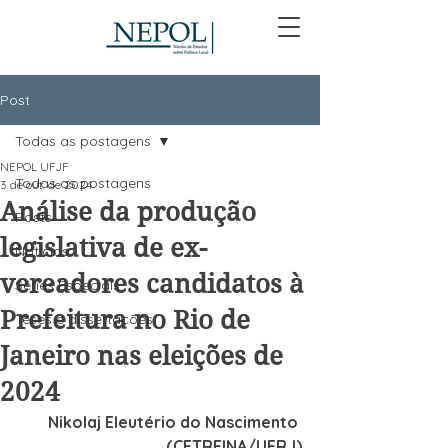
Post
Todas as postagens
NEPOL UFJF
Todas as postagens
3 de out. de 2024
Análise da produção
Posts
legislativa de ex-
Notícias
vereadores candidatos à
Séries Especiais
Prefeitura no Rio de
Teses e dissertações
Janeiro nas eleições de
2024
Nikolaj Eleutério do Nascimento 
(CETREINA/UERJ)