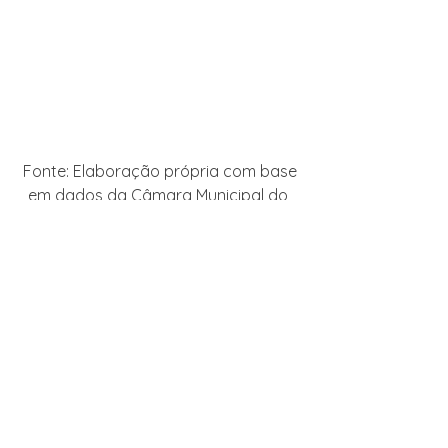
Fonte: Elaboração própria com base 
em dados da Câmara Municipal do 
Rio de Janeiro.
De acordo com a Tabela 3, além de 
Motta apresentar mais projetos de lei, 
as questões às quais eles se referem 
abrangem todos os dez sub-itens, 
que correspondem às comissões 
permanentes da casa legislativa. 
Cinco, todavia, correspondem a 
78,40%: Instituições (26,29%), Saúde 